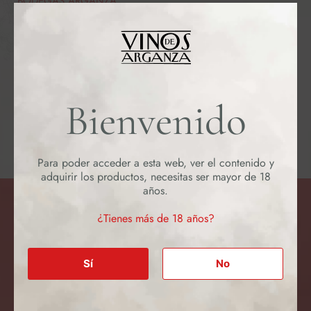
BODEGAS ARGANZA
Contacto
Compra directa a bodega
Para realizar su pedido
directamente a la bodega, puede llamar o escribirnos
a:
admon@vinosdearganza.com
+34 987 54 48 31
Bienvenido
Para poder acceder a esta web, ver el contenido y
adquirir los productos, necesitas ser mayor de 18
años.
© 2023 VINOS DE ARGANZA S.L.
|
¿Tienes más de 18 años?
POL. IND. DEL BIERZO P.41
|
24560, TORAL DE LOS VADOS, LEÓN, SPAIN
|
Sí
No
AVISO LEGAL
|
POLÍTICA DE COOKIES
|
POLÍTICA DE PRIVACIDAD