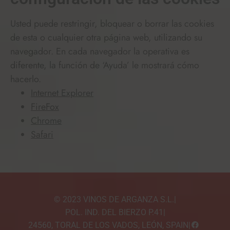
Usted puede restringir, bloquear o borrar las cookies
de esta o cualquier otra página web, utilizando su
navegador. En cada navegador la operativa es
diferente, la función de ‘Ayuda’ le mostrará cómo
hacerlo.
Internet Explorer
FireFox
Chrome
Safari
© 2023 VINOS DE ARGANZA S.L.
|
POL. IND. DEL BIERZO P.41
|
24560, TORAL DE LOS VADOS, LEÓN, SPAIN
|